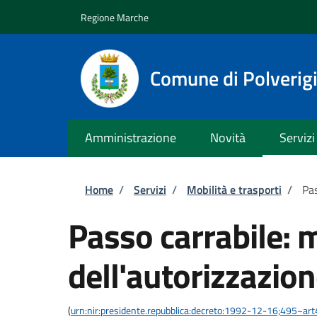
Salta al contenuto principale
Skip to footer content
Regione Marche
Comune di Polverig
Amministrazione
Novità
Servizi
Briciole di pane
Home
/
Servizi
/
Mobilità e trasporti
/
Pas
Passo carrabile: 
dell'autorizzazio
(
urn:nir:presidente.repubblica:decreto:1992-12-16;495~ar