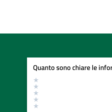
Quanto sono chiare le info
Valutazione
Valuta 5 stelle su 5
Valuta 4 stelle su 5
Valuta 3 stelle su 5
Valuta 2 stelle su 5
Valuta 1 stelle su 5