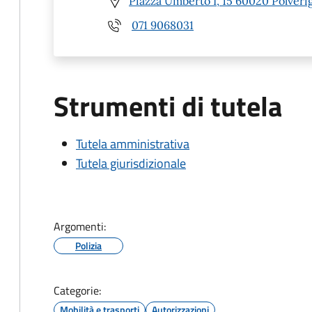
Piazza Umberto I, 15 60020 Polverig
071 9068031
Strumenti di tutela
Tutela amministrativa
Tutela giurisdizionale
Argomenti:
Polizia
Categorie:
Mobilità e trasporti
Autorizzazioni