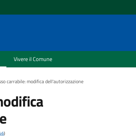
i
Vivere il Comune
so carrabile: modifica dell'autorizzazione
modifica
ne
t46
)