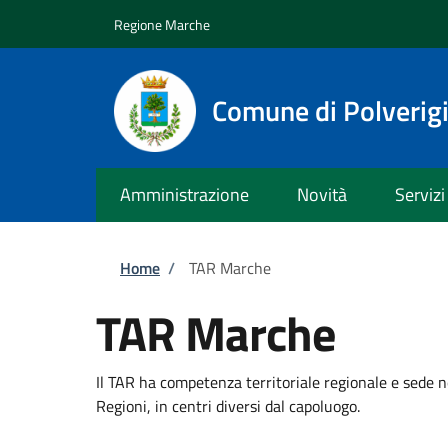
Salta al contenuto principale
Skip to footer content
Regione Marche
Comune di Polverig
Amministrazione
Novità
Servizi
Briciole di pane
Home
/
TAR Marche
TAR Marche
Il TAR ha competenza territoriale regionale e sede n
Regioni, in centri diversi dal capoluogo.