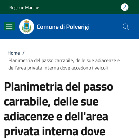
Salta al contenuto principale
Skip to footer content
Regione Marche
Comune di Polverigi
Briciole di pane
Home
/
Planimetria del passo carrabile, delle sue adiacenze e
dell'area privata interna dove accedono i veicoli
Planimetria del passo
carrabile, delle sue
adiacenze e dell'area
privata interna dove