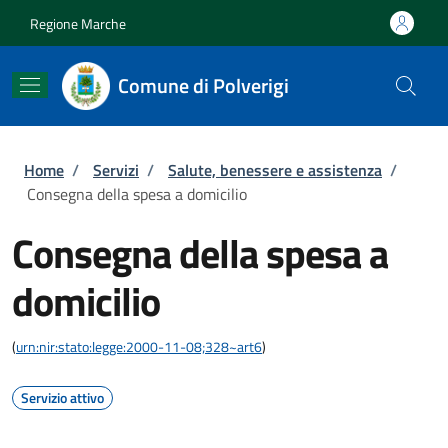
Salta al contenuto principale
Skip to footer content
Regione Marche
Comune di Polverigi
Briciole di pane
Home
/
Servizi
/
Salute, benessere e assistenza
/
Consegna della spesa a domicilio
Consegna della spesa a
domicilio
(
urn:nir:stato:legge:2000-11-08;328~art6
)
Servizio attivo