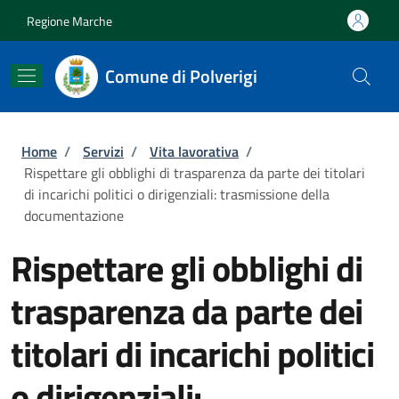
Salta al contenuto principale
Skip to footer content
Regione Marche
Comune di Polverigi
Briciole di pane
Home
/
Servizi
/
Vita lavorativa
/
Rispettare gli obblighi di trasparenza da parte dei titolari
di incarichi politici o dirigenziali: trasmissione della
documentazione
Rispettare gli obblighi di
trasparenza da parte dei
titolari di incarichi politici
o dirigenziali: