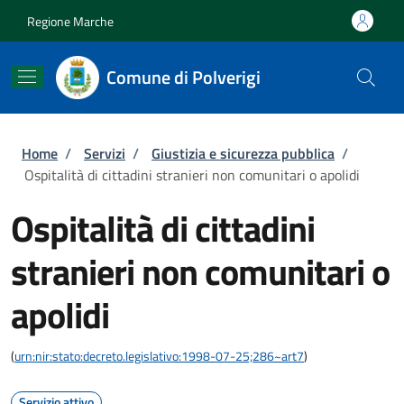
Salta al contenuto principale
Skip to footer content
Regione Marche
Comune di Polverigi
Briciole di pane
Home
/
Servizi
/
Giustizia e sicurezza pubblica
/
Ospitalità di cittadini stranieri non comunitari o apolidi
Ospitalità di cittadini
stranieri non comunitari o
apolidi
(
urn:nir:stato:decreto.legislativo:1998-07-25;286~art7
)
Servizio attivo