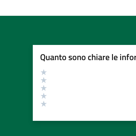
Quanto sono chiare le info
Valutazione
Valuta 5 stelle su 5
Valuta 4 stelle su 5
Valuta 3 stelle su 5
Valuta 2 stelle su 5
Valuta 1 stelle su 5