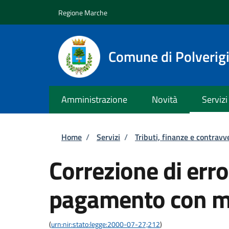
Salta al contenuto principale
Skip to footer content
Regione Marche
Comune di Polverig
Amministrazione
Novità
Servizi
Briciole di pane
Home
/
Servizi
/
Tributi, finanze e contravv
Correzione di error
pagamento con m
(
urn:nir:stato:legge:2000-07-27;212
)