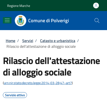
Salta al contenuto principale
Skip to footer content
Regione Marche
Comune di Polverigi
Briciole di pane
Home
/
Servizi
/
Catasto e urbanistica
/
Rilascio dell'attestazione di alloggio sociale
Rilascio dell'attestazione
di alloggio sociale
(
urn:nir:stato:decreto.legge:2014-03-28;47~art7
)
Servizio attivo