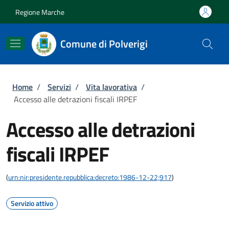
Salta al contenuto principale
Skip to footer content
Regione Marche
Comune di Polverigi
Briciole di pane
Home
/
Servizi
/
Vita lavorativa
/
Accesso alle detrazioni fiscali IRPEF
Accesso alle detrazioni
fiscali IRPEF
(
urn:nir:presidente.repubblica:decreto:1986-12-22;917
)
Servizio attivo