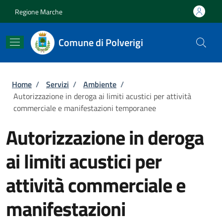
Salta al contenuto principale
Skip to footer content
Regione Marche
Comune di Polverigi
Briciole di pane
Home
/
Servizi
/
Ambiente
/
Autorizzazione in deroga ai limiti acustici per attività
commerciale e manifestazioni temporanee
Autorizzazione in deroga
ai limiti acustici per
attività commerciale e
manifestazioni