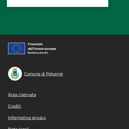
Comune di Polverigi
Footer menu
Area riservata
Crediti
Informativa privacy
Note legali