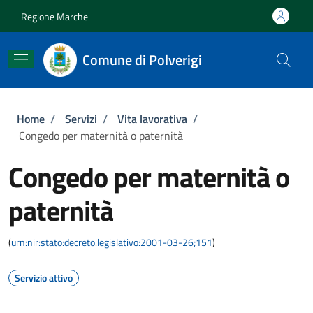
Salta al contenuto principale
Skip to footer content
Regione Marche
Comune di Polverigi
Briciole di pane
Home
/
Servizi
/
Vita lavorativa
/
Congedo per maternità o paternità
Congedo per maternità o
paternità
(
urn:nir:stato:decreto.legislativo:2001-03-26;151
)
Servizio attivo