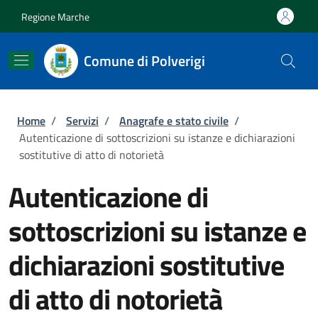
Salta al contenuto principale
Skip to footer content
Regione Marche
Comune di Polverigi
Briciole di pane
Home
/
Servizi
/
Anagrafe e stato civile
/
Autenticazione di sottoscrizioni su istanze e dichiarazioni
sostitutive di atto di notorietà
Autenticazione di
sottoscrizioni su istanze e
dichiarazioni sostitutive
di atto di notorietà