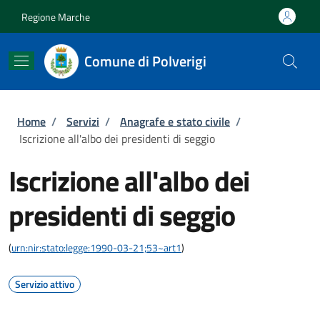
Salta al contenuto principale
Skip to footer content
Regione Marche
Comune di Polverigi
Briciole di pane
Home
/
Servizi
/
Anagrafe e stato civile
/
Iscrizione all'albo dei presidenti di seggio
Iscrizione all'albo dei
presidenti di seggio
(
urn:nir:stato:legge:1990-03-21;53~art1
)
Servizio attivo