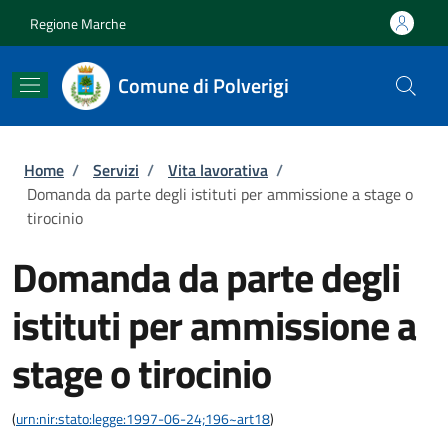
Salta al contenuto principale
Skip to footer content
Regione Marche
Comune di Polverigi
Briciole di pane
Home
/
Servizi
/
Vita lavorativa
/
Domanda da parte degli istituti per ammissione a stage o
tirocinio
Domanda da parte degli
istituti per ammissione a
stage o tirocinio
(
urn:nir:stato:legge:1997-06-24;196~art18
)