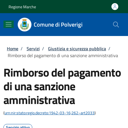
Salta al contenuto principale
Skip to footer content
Regione Marche
Comune di Polverigi
Briciole di pane
Home
/
Servizi
/
Giustizia e sicurezza pubblica
/
Rimborso del pagamento di una sanzione amministrativa
Rimborso del pagamento
di una sanzione
amministrativa
(
urn:nir:stato:regio.decreto:1942-03-16;262~art2033
)
Servizio attivo