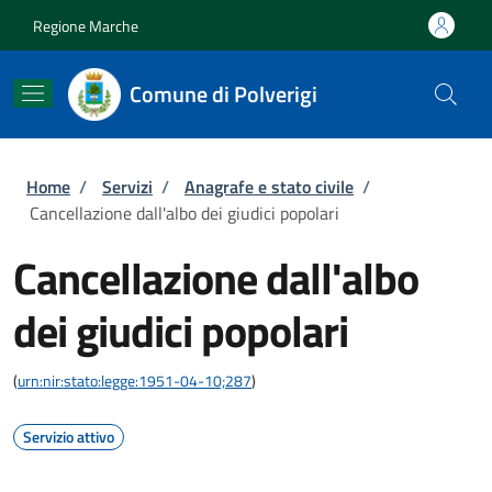
Salta al contenuto principale
Skip to footer content
Regione Marche
Comune di Polverigi
Briciole di pane
Home
/
Servizi
/
Anagrafe e stato civile
/
Cancellazione dall'albo dei giudici popolari
Cancellazione dall'albo
dei giudici popolari
(
urn:nir:stato:legge:1951-04-10;287
)
Servizio attivo