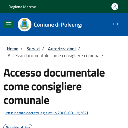
Salta al contenuto principale
Skip to footer content
Regione Marche
Comune di Polverigi
Briciole di pane
Home
/
Servizi
/
Autorizzazioni
/
Accesso documentale come consigliere comunale
Accesso documentale
come consigliere
comunale
(
urn:nir:stato:decreto.legislativo:2000-08-18;267
)
Servizio attivo