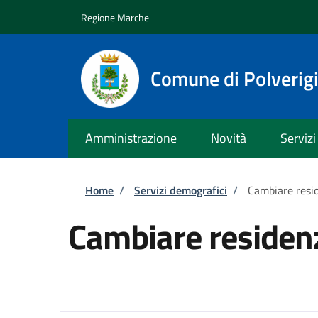
Salta al contenuto principale
Skip to footer content
Regione Marche
Comune di Polverig
Amministrazione
Novità
Servizi
Briciole di pane
Home
/
Servizi demografici
/
Cambiare resi
Cambiare residen