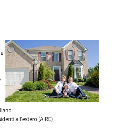
del
o
liano
sidenti all’estero (AIRE)