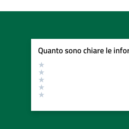
Quanto sono chiare le info
Valutazione
Valuta 5 stelle su 5
Valuta 4 stelle su 5
Valuta 3 stelle su 5
Valuta 2 stelle su 5
Valuta 1 stelle su 5