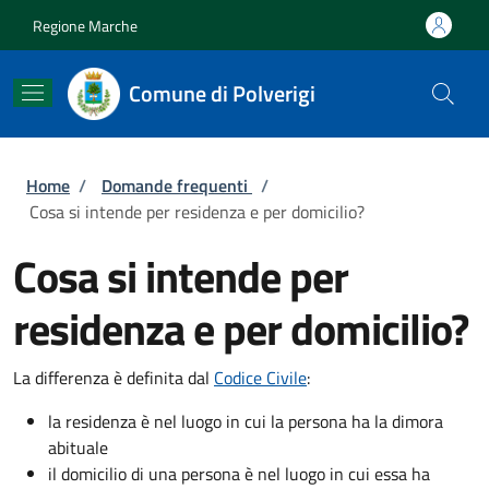
Salta al contenuto principale
Skip to footer content
Regione Marche
Comune di Polverigi
Briciole di pane
Home
/
Domande frequenti
/
Cosa si intende per residenza e per domicilio?
Cosa si intende per
residenza e per domicilio?
La differenza è definita dal
Codice Civile
:
la residenza è nel luogo in cui la persona ha la dimora
abituale
il domicilio di una persona è nel luogo in cui essa ha