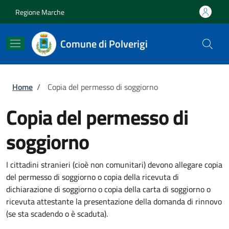
Salta al contenuto principale
Skip to footer content
Regione Marche
Comune di Polverigi
Briciole di pane
Home
/
Copia del permesso di soggiorno
Copia del permesso di
soggiorno
I cittadini stranieri (cioè non comunitari) devono allegare copia
del permesso di soggiorno o copia della ricevuta di
dichiarazione di soggiorno o copia della carta di soggiorno o
ricevuta attestante la presentazione della domanda di rinnovo
(se sta scadendo o è scaduta).