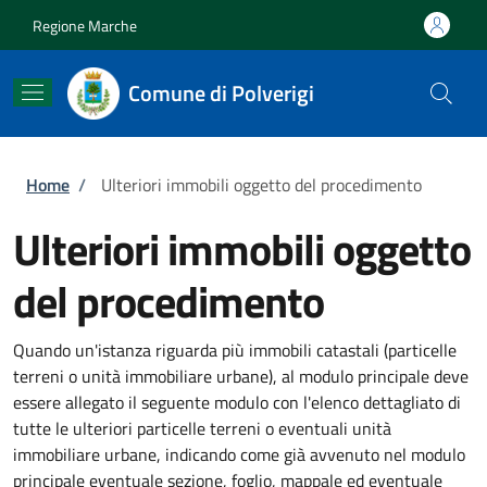
Salta al contenuto principale
Skip to footer content
Regione Marche
Comune di Polverigi
Briciole di pane
Home
/
Ulteriori immobili oggetto del procedimento
Ulteriori immobili oggetto
del procedimento
Quando un'istanza riguarda più immobili catastali (particelle
terreni o unità immobiliare urbane), al modulo principale deve
essere allegato il seguente modulo con l'elenco dettagliato di
tutte le ulteriori particelle terreni o eventuali unità
immobiliare urbane, indicando come già avvenuto nel modulo
principale eventuale sezione, foglio, mappale ed eventuale