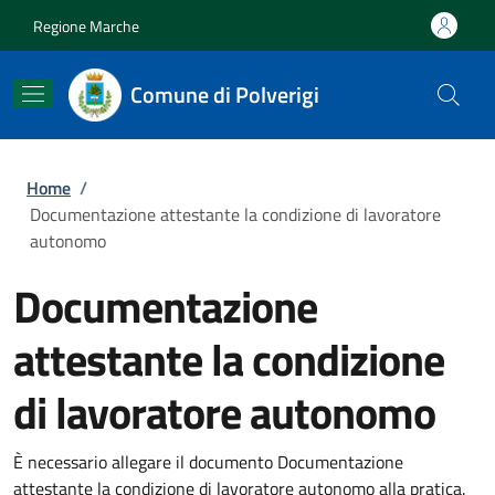
Salta al contenuto principale
Skip to footer content
Regione Marche
Comune di Polverigi
Briciole di pane
Home
/
Documentazione attestante la condizione di lavoratore
autonomo
Documentazione
attestante la condizione
di lavoratore autonomo
È necessario allegare il documento Documentazione
attestante la condizione di lavoratore autonomo alla pratica.