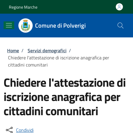
Salta al contenuto principale
Skip to footer content
Regione Marche
Comune di Polverigi
Briciole di pane
Home
/
Servizi demografici
/
Chiedere l'attestazione di iscrizione anagrafica per
cittadini comunitari
Chiedere l'attestazione di
iscrizione anagrafica per
cittadini comunitari
Condividi