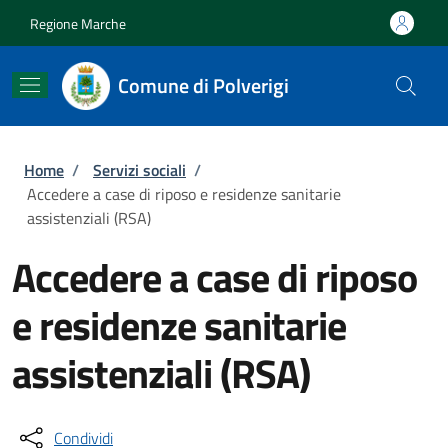
Salta al contenuto principale
Skip to footer content
Regione Marche
Comune di Polverigi
Briciole di pane
Home
/
Servizi sociali
/
Accedere a case di riposo e residenze sanitarie
assistenziali (RSA)
Accedere a case di riposo
e residenze sanitarie
assistenziali (RSA)
Condividi