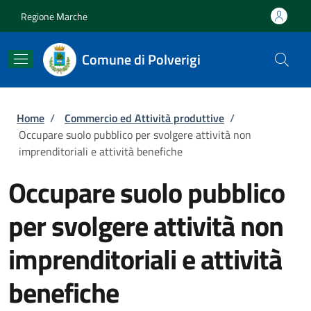
Salta al contenuto principale
Skip to footer content
Regione Marche
Comune di Polverigi
Briciole di pane
Home
/
Commercio ed Attività produttive
/
Occupare suolo pubblico per svolgere attività non
imprenditoriali e attività benefiche
Occupare suolo pubblico
per svolgere attività non
imprenditoriali e attività
benefiche