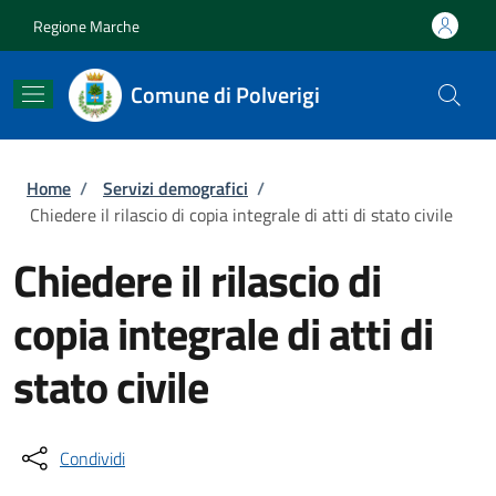
Salta al contenuto principale
Skip to footer content
Regione Marche
Comune di Polverigi
Briciole di pane
Home
/
Servizi demografici
/
Chiedere il rilascio di copia integrale di atti di stato civile
Chiedere il rilascio di
copia integrale di atti di
stato civile
Condividi