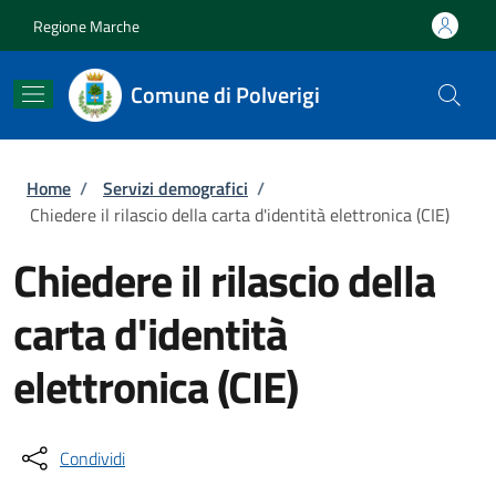
Salta al contenuto principale
Skip to footer content
Regione Marche
Comune di Polverigi
Briciole di pane
Home
/
Servizi demografici
/
Chiedere il rilascio della carta d'identità elettronica (CIE)
Chiedere il rilascio della
carta d'identità
elettronica (CIE)
Condividi