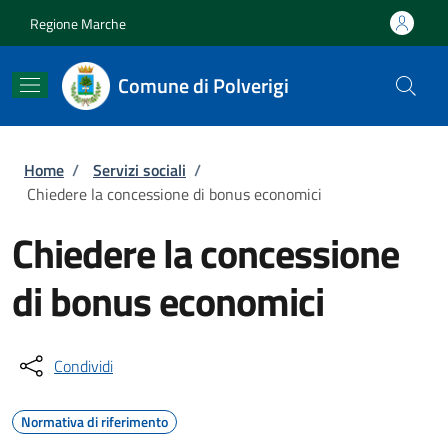
Salta al contenuto principale
Skip to footer content
Regione Marche
Comune di Polverigi
Briciole di pane
Home
/
Servizi sociali
/
Chiedere la concessione di bonus economici
Chiedere la concessione
di bonus economici
Condividi
Normativa di riferimento