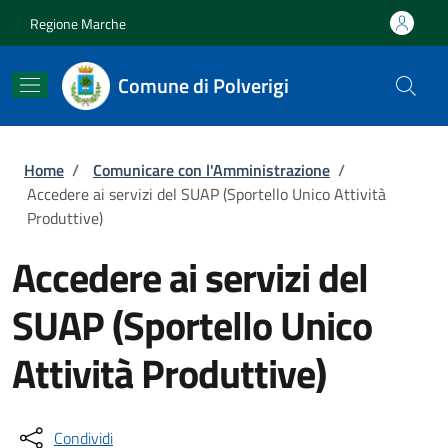
Salta al contenuto principale
Skip to footer content
Regione Marche
Comune di Polverigi
Briciole di pane
Home
/
Comunicare con l'Amministrazione
/
Accedere ai servizi del SUAP (Sportello Unico Attività
Produttive)
Accedere ai servizi del
SUAP (Sportello Unico
Attività Produttive)
Condividi